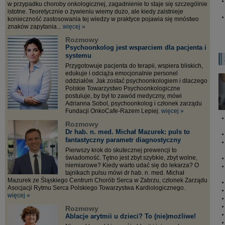
w przypadku choroby onkologicznej, zagadnienie to staje się szczególnie
istotne. Teoretycznie o żywieniu wiemy dużo, ale kiedy zaistnieje
konieczność zastosowania tej wiedzy w praktyce pojawia się mnóstwo
znaków zapytania...
więcej »
Rozmowy
Psychoonkolog jest wsparciem dla pacjenta i
systemu
Przygotowuje pacjenta do terapii, wspiera bliskich,
edukuje i odciąża emocjonalnie personel
oddziałów. Jak zostać psychoonkologiem i dlaczego
Polskie Towarzystwo Psychoonkologiczne
postuluje, by był to zawód medyczny, mówi
Adrianna Sobol, psychoonkolog i członek zarządu
Fundacji OnkoCafe-Razem Lepiej.
więcej »
Rozmowy
Dr hab. n. med. Michał Mazurek: puls to
fantastyczny parametr diagnostyczny
Pierwszy krok do skutecznej prewencji to
świadomość. Tętno jest zbyt szybkie, zbyt wolne,
niemiarowe? Kiedy warto udać się do lekarza? O
tajnikach pulsu mówi dr hab. n. med. Michał
Mazurek ze Śląskiego Centrum Chorób Serca w Zabrzu, członek Zarządu
Asocjacji Rytmu Serca Polskiego Towarzystwa Kardiologicznego.
więcej »
Rozmowy
Ablacje arytmii u dzieci? To (nie)możliwe!