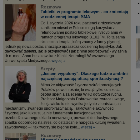
Rozmowy
Tabletki w programie lekowym - co zmieniają
w codziennej terapii SMA
Od 1 stycznia 2026 roku pacjenci z rdzeniowym
zanikiem mięśni w Polsce mogą korzystać z
refundowanej postaci tabletkowej rysdyplamu w
ramach programu lekowego B.102FM. To ta sama
skuteczna terapia, którą znamy z formy płynnej,
jednak jej nowa postać znacząco upraszcza codzienną logistykę. Jak
dawkować tabletki, jak je przyjmować i jak z nimi podróżować - wyjaśnia
dr n. med. Anna Łusakowska z Kliniki Neurologii Warszawskiego
Uniwersytetu Medycznego.
więcej »
Szepty
„Jestem wypalony”. Dlaczego ludzie ambitni
najczęściej padają ofiarą sportkrastynacji?
Mimo że aktywność fizyczna wśród pracujących
Polaków powoli rośnie, to wciąż tylko co trzecia
osoba spełnia zalecenia WHO dotyczące ruchu.
Profesor Małgorzata Dobrowolska zwraca uwagę,
że zjawisko to nie wynika jedynie z lenistwa, a z
mechanizmu zwanego sportkrastynacją. Traktowanie aktywności
fizycznej jako luksusu, a nie fundamentu funkcjonowania
przebodźcowanego układu nerwowego, prowadzi do drastycznego
spadku odporności na stres, co ostatecznie napędza kulturę wypalenia
zawodowego – i tak tworzy się błędne koło...
więcej »
Rozmowy