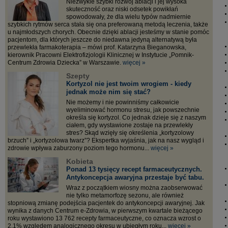
Niezwykle szybki rozwój ablacji i jej wysoka
skuteczność oraz niski odsetek powikłań
spowodowały, że dla wielu typów nadmiernie
szybkich rytmów serca stała się ona preferowaną metodą leczenia, także
u najmłodszych chorych. Obecnie dzięki ablacji jesteśmy w stanie pomóc
pacjentom, dla których jeszcze do niedawna jedyną alternatywą była
przewlekła farmakoterapia – mówi prof. Katarzyna Bieganowska,
kierownik Pracowni Elektrofizjologii Klinicznej w Instytucie „Pomnik-
Centrum Zdrowia Dziecka” w Warszawie.
więcej »
Szepty
Kortyzol nie jest twoim wrogiem - kiedy
jednak może nim się stać?
Nie możemy i nie powinniśmy całkowicie
wyeliminować hormonu stresu, jak powszechnie
określa się kortyzol. Co jednak dzieje się z naszym
ciałem, gdy wystawione zostaje na przewlekły
stres? Skąd wzięły się określenia „kortyzolowy
brzuch” i „kortyzolowa twarz”? Ekspertka wyjaśnia, jak na nasz wygląd i
zdrowie wpływa zaburzony poziom tego hormonu...
więcej »
Kobieta
Ponad 13 tysięcy recept farmaceutycznych.
Antykoncepcja awaryjna przestaje być tabu.
Wraz z początkiem wiosny można zaobserwować
nie tylko metamorfozę sezonu, ale również
stopniową zmianę podejścia pacjentek do antykoncepcji awaryjnej. Jak
wynika z danych Centrum e-Zdrowia, w pierwszym kwartale bieżącego
roku wystawiono 13 762 recepty farmaceutyczne, co oznacza wzrost o
2,1% względem analogicznego okresu w ubiegłym roku...
więcej »