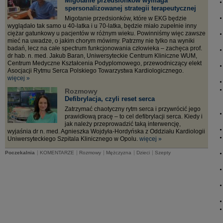
Migotanie przedsionków wymaga
spersonalizowanej strategii terapeutycznej
Migotanie przedsionków, które w EKG będzie
wyglądało tak samo u 40-latka i u 70-latka, będzie miało zupełnie inny
ciężar gatunkowy u pacjentów w różnym wieku. Powinniśmy więc zawsze
mieć na uwadze, o jakim chorym mówimy. Patrzmy nie tylko na wyniki
badań, lecz na całe spectrum funkcjonowania człowieka – zachęca prof.
dr hab. n. med. Jakub Baran, Uniwersyteckie Centrum Kliniczne WUM,
Centrum Medyczne Kształcenia Podyplomowego, przewodniczący elekt
Asocjacji Rytmu Serca Polskiego Towarzystwa Kardiologicznego.
więcej »
Rozmowy
Defibrylacja, czyli reset serca
Zatrzymać chaotyczny rytm serca i przywrócić jego
prawidłową pracę – to cel defibrylacji serca. Kiedy i
jak należy przeprowadzić taką interwencję,
wyjaśnia dr n. med. Agnieszka Wojdyła-Hordyńska z Oddziału Kardiologii
Uniwersyteckiego Szpitala Klinicznego w Opolu.
więcej »
|
|
|
|
|
Poczekalnia
KOMENTARZE
Rozmowy
Mężczyzna
Dzieci
Szepty