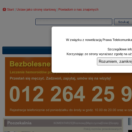
Start
|
Ustaw jako stronę startową
|
Powiadom o nas znajomych
W związku z nowelizacją Prawa Telekomunika
Szczegółowe info
Informator
Poczekalnia
Zd
|
|
Korzystając ze strony wyrażasz zgodę na uży
Rozumiem, zamknij i
Poczekalnia
|
|
|
|
KOMENTARZE
Rozmowy
Mężczyzna
Dzieci
Szepty
Pokój rozmów prowokowanych