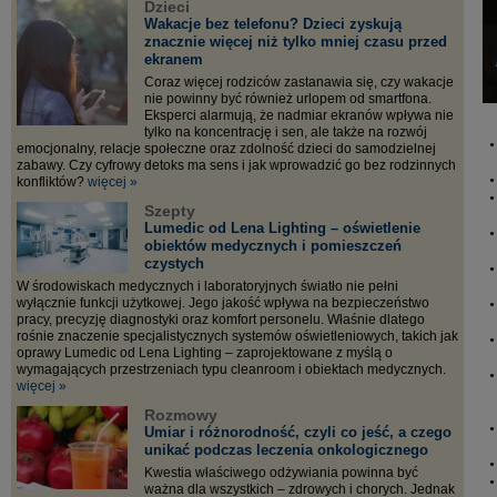
Dzieci
Wakacje bez telefonu? Dzieci zyskują
znacznie więcej niż tylko mniej czasu przed
ekranem
Coraz więcej rodziców zastanawia się, czy wakacje
nie powinny być również urlopem od smartfona.
Eksperci alarmują, że nadmiar ekranów wpływa nie
tylko na koncentrację i sen, ale także na rozwój
emocjonalny, relacje społeczne oraz zdolność dzieci do samodzielnej
zabawy. Czy cyfrowy detoks ma sens i jak wprowadzić go bez rodzinnych
konfliktów?
więcej »
Szepty
Lumedic od Lena Lighting – oświetlenie
obiektów medycznych i pomieszczeń
czystych
W środowiskach medycznych i laboratoryjnych światło nie pełni
wyłącznie funkcji użytkowej. Jego jakość wpływa na bezpieczeństwo
pracy, precyzję diagnostyki oraz komfort personelu. Właśnie dlatego
rośnie znaczenie specjalistycznych systemów oświetleniowych, takich jak
oprawy Lumedic od Lena Lighting – zaprojektowane z myślą o
wymagających przestrzeniach typu cleanroom i obiektach medycznych.
więcej »
Rozmowy
Umiar i różnorodność, czyli co jeść, a czego
unikać podczas leczenia onkologicznego
Kwestia właściwego odżywiania powinna być
ważna dla wszystkich – zdrowych i chorych. Jednak